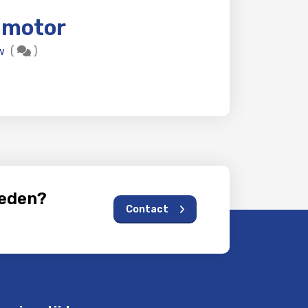
 motor
w
(
)
heden?
Contact