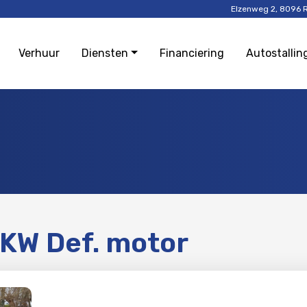
Elzenweg 2, 8096 
Verhuur
Diensten
Financiering
Autostallin
0KW Def. motor