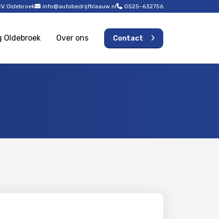
RV Oldebroek
info@autobedrijfblaauw.nl
0525-632756
g Oldebroek
Over ons
Contact